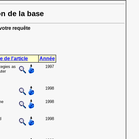
on de la base
otre requête
e de l'article
Année
tegies as
1997
uter
1998
me
1998
d
1998