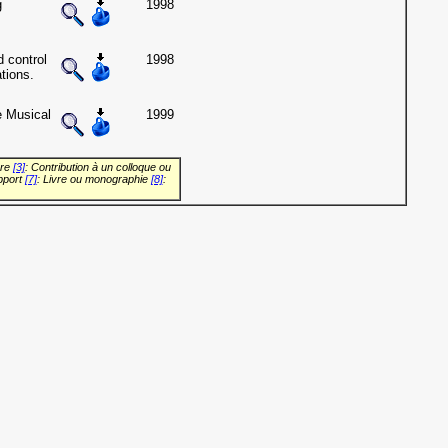
g
1998
 control
1998
tions.
e Musical
1999
vre
[3]
: Contribution à un colloque ou
pport
[7]
: Livre ou monographie
[8]
: