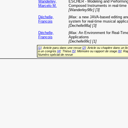
Wanderley,
ESCHER - Modeling and Performin
Marcelo M.
Composed Instruments in real-time
[Wanderley98c] [3]
Déchelle,
jMax: a new JAVA-based editing and
François
system for real-time musical applica
[Dechelle98a] [3]
Déchelle,
jMax: An Environment for Real-Tim
François
Applications
[Dechelle99c] [1]
[1]
: Article paru dans une revue
[2]
: Article ou chapitre dans un li
à un congrès
[4]
: Thèse
[5]
: Mémoire ou rapport de stage
[6]
: Ra
Numéro spécial de revue