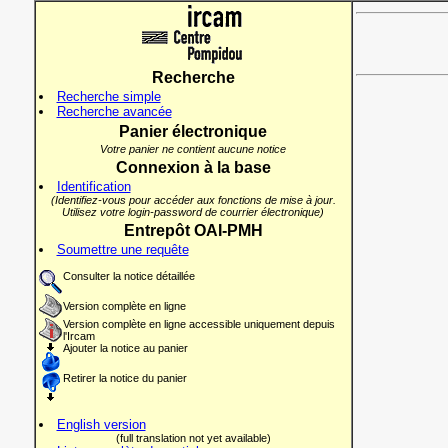
Recherche
Recherche simple
Recherche avancée
Panier électronique
Votre panier ne contient aucune notice
Connexion à la base
Identification
(Identifiez-vous pour accéder aux fonctions de mise à jour.
Utilisez votre login-password de courrier électronique)
Entrepôt OAI-PMH
Soumettre une requête
Consulter la notice détaillée
Version complète en ligne
Version complète en ligne accessible uniquement depuis
l'Ircam
Ajouter la notice au panier
Retirer la notice du panier
English version
(full translation not yet available)