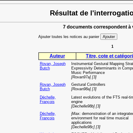
Résultat de l'interrogati
7 documents correspondent à v
Ajouter toutes les notices au panier
1
Auteur
Titre, cote et catégori
Rovan, Joseph
Instrumental Gestural Mapping Stra
Butch
Expressivity Determinants in Comp
Music Performance
[Rovan97a] [3]
Rovan, Joseph
Gestural Controllers
Butch
[Rovan98a] [3]
Déchelle,
Latest evolutions of the FTS real-ti
François
engine
[Dechelle98b] [3]
Déchelle,
jMax: demonstration of an integrate
François
environment for real time musical
applications
[Dechelle98c] [3]