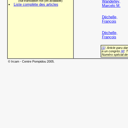
(full translation not yet available)
Wanderley,
Liste complète des articles
Marcelo M.
Déchelle,
François
Déchelle,
François
[1]
: Article paru d
à un congrès
[4]
: 
Numéro spécial de
© Ircam - Centre Pompidou 2005.