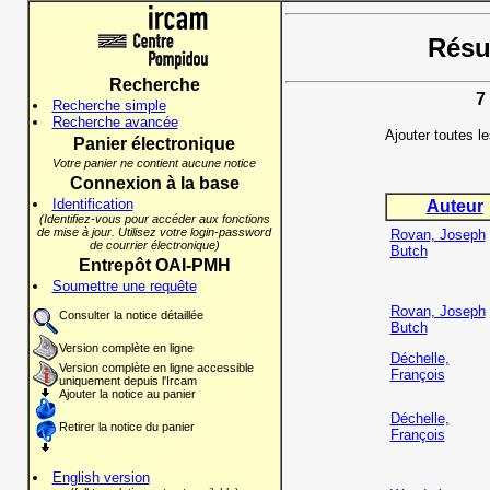
Résul
Recherche
7
Recherche simple
Recherche avancée
Ajouter toutes l
Panier électronique
Votre panier ne contient aucune notice
Connexion à la base
Identification
Auteur
(Identifiez-vous pour accéder aux fonctions
de mise à jour. Utilisez votre login-password
Rovan, Joseph
de courrier électronique)
Butch
Entrepôt OAI-PMH
Soumettre une requête
Rovan, Joseph
Consulter la notice détaillée
Butch
Version complète en ligne
Déchelle,
Version complète en ligne accessible
François
uniquement depuis l'Ircam
Ajouter la notice au panier
Déchelle,
Retirer la notice du panier
François
English version