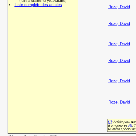
(full translation not yet available)
Liste complète des articles
Roze, David
Roze, David
Roze, David
Roze, David
Roze, David
Roze, David
[1]
: Article paru d
à un congrès
[4]
: 
Numéro spécial de