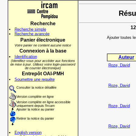
Résul
Recherche
12
Recherche simple
Recherche avancée
Ajouter toutes l
Panier électronique
Votre panier ne contient aucune notice
Connexion à la base
Identification
Auteur
(Identifiez-vous pour accéder aux fonctions
de mise à jour. Utilisez votre login-password
Roze, David
de courrier électronique)
Entrepôt OAI-PMH
Soumettre une requête
Roze, David
Consulter la notice détaillée
Version complète en ligne
Version complète en ligne accessible
Roze, David
uniquement depuis l'Ircam
Ajouter la notice au panier
Retirer la notice du panier
Roze, David
English version