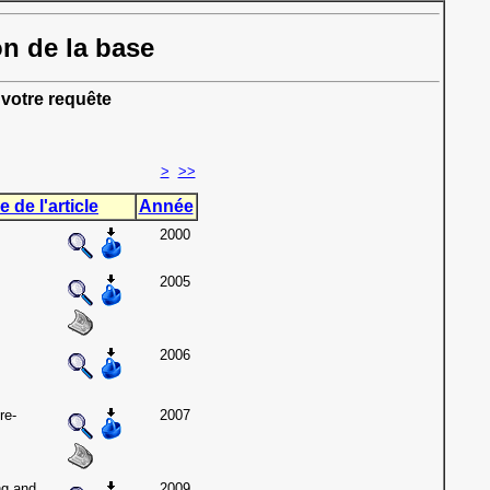
on de la base
votre requête
>
>>
e de l'article
Année
2000
2005
2006
re-
2007
ng and
2009