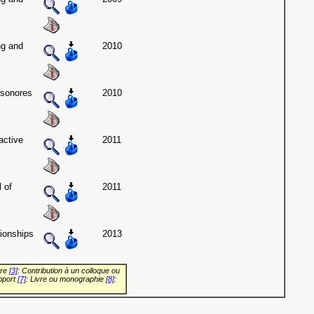
ng and
2010
 sonores
2010
active
2011
 of
2011
ionships
2013
vre
[3]
: Contribution à un colloque ou
pport
[7]
: Livre ou monographie
[8]
: