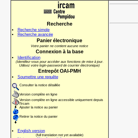
Recherche
Recherche simple
Recherche avancée
Panier électronique
Votre panier ne contient aucune notice
Connexion à la base
Identification
(Identifiez-vous pour accéder aux fonctions de mise à jour.
Utilisez votre login-password de courrier électronique)
Entrepôt OAI-PMH
Soumettre une requête
Consulter la notice détaillée
Version complète en ligne
Version complète en ligne accessible uniquement depuis
l'Ircam
Ajouter la notice au panier
Retirer la notice du panier
English version
(full translation not yet available)