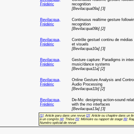
Frédéric
recognition
[Bevilacqua09a] [3]
Bevilacqua,
Continuous realtime gesture followi
Frédéric
recognition
[Bevilacqua09b] [2]
Bevilacqua,
Contrôle gestuel continu de médias
Frédéric
et visuels
[Bevilacqua10a] [3]
Bevilacqua,
Gesture capture: Paradigms in inter
Frédéric
music/dance systems
[Bevilacqua11a] [2]
Bevilacqua,
Online Gesture Analysis and Control
Frédéric
Audio Processing
[Bevilacqua11b] [2]
Bevilacqua,
De-Mo: designing action-sound relat
Frédéric
with the mo interfaces
[Bevilacqua13a] [3]
[1]
: Article paru dans une revue
[2]
: Article ou chapitre dans un li
à un congrès
[4]
: Thèse
[5]
: Mémoire ou rapport de stage
[6]
: Ra
Numéro spécial de revue