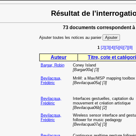
Résultat de l'interrogati
73 documents correspondent à 
Ajouter toutes les notices au panier
1
[2]
[3]
[4]
[5]
[6]
[7]
[8]
Auteur
Titre, cote et catégori
Bargar, Robin
Coney Island
[Bargar00a] [3]
Bevilacqua,
MnM: a Max/MSP mapping toolbox
Frédéric
[Bevilacqua05a] [3]
Bevilacqua,
Interfaces gestuelles, captation du
Frédéric
mouvement et création artistique
[Bevilacqua06b] [2]
Bevilacqua,
Wireless sensor interface and gestu
Frédéric
follower for music pedagogy
[Bevilacqua07a] [3]
Bevilacqua,
Continuous realtime gesture followi