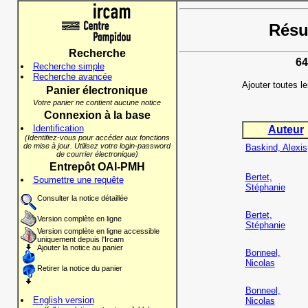
Résul
Recherche
64
Recherche simple
Recherche avancée
Ajouter toutes l
Panier électronique
Votre panier ne contient aucune notice
Connexion à la base
Identification
Auteur
(Identifiez-vous pour accéder aux fonctions
de mise à jour. Utilisez votre login-password
Baskind, Alexis
de courrier électronique)
Entrepôt OAI-PMH
Bertet,
Soumettre une requête
Stéphanie
Consulter la notice détaillée
Bertet,
Version complète en ligne
Stéphanie
Version complète en ligne accessible
uniquement depuis l'Ircam
Ajouter la notice au panier
Bonneel,
Nicolas
Retirer la notice du panier
Bonneel,
English version
Nicolas