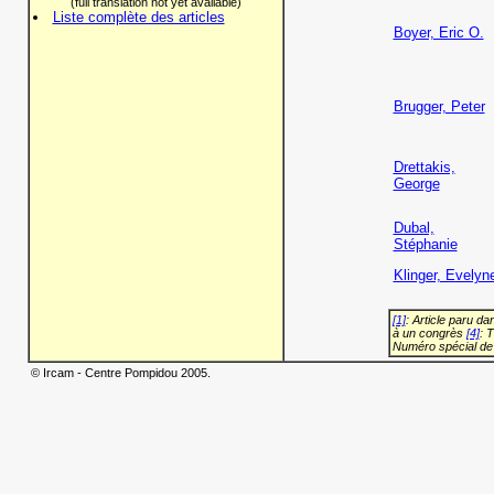
(full translation not yet available)
Liste complète des articles
Boyer, Eric O.
Brugger, Peter
Drettakis,
George
Dubal,
Stéphanie
Klinger, Evelyn
[1]
: Article paru d
à un congrès
[4]
: 
Numéro spécial de
© Ircam - Centre Pompidou 2005.