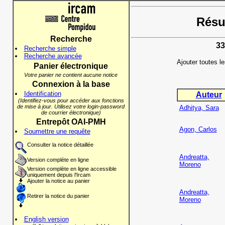
Résul
Recherche
33
Recherche simple
Recherche avancée
Ajouter toutes l
Panier électronique
Votre panier ne contient aucune notice
Connexion à la base
Identification
Auteur
(Identifiez-vous pour accéder aux fonctions
de mise à jour. Utilisez votre login-password
Adhitya, Sara
de courrier électronique)
Entrepôt OAI-PMH
Agon, Carlos
Soumettre une requête
Consulter la notice détaillée
Andreatta,
Version complète en ligne
Moreno
Version complète en ligne accessible
uniquement depuis l'Ircam
Ajouter la notice au panier
Andreatta,
Retirer la notice du panier
Moreno
English version