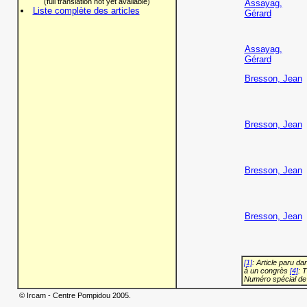
(full translation not yet available)
Assayag,
Liste complète des articles
Gérard
Assayag,
Gérard
Bresson, Jean
Bresson, Jean
Bresson, Jean
Bresson, Jean
[1]
: Article paru d
à un congrès
[4]
: 
Numéro spécial de
© Ircam - Centre Pompidou 2005.