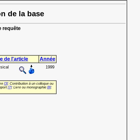
on de la base
e requête
e de l'article
Année
sical
1999
vre
[3]
: Contribution à un colloque ou
pport
[7]
: Livre ou monographie
[8]
: