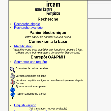
Recherche
Recherche simple
Recherche avancée
Panier électronique
Votre panier ne contient aucune notice
Connexion à la base
Identification
(Identifiez-vous pour accéder aux fonctions de mise à jour.
Utilisez votre login-password de courrier électronique)
Entrepôt OAI-PMH
Soumettre une requête
Consulter la notice détaillée
Version complète en ligne
Version complète en ligne accessible uniquement depuis
l'Ircam
Ajouter la notice au panier
Retirer la notice du panier
English version
(full translation not yet available)