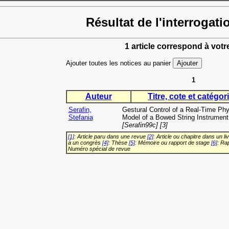
Résultat de l'interrogati
1 article correspond à votr
Ajouter toutes les notices au panier
1
Auteur
Titre, cote et catégori
Serafin,
Gestural Control of a Real-Time Phy
Stefania
Model of a Bowed String Instrument
[Serafin99c] [3]
[1]
: Article paru dans une revue
[2]
: Article ou chapitre dans un li
à un congrès
[4]
: Thèse
[5]
: Mémoire ou rapport de stage
[6]
: Ra
Numéro spécial de revue