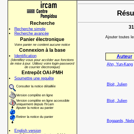
Résul
Recherche
31
Recherche simple
Recherche avancée
Ajouter toutes l
Panier électronique
Votre panier ne contient aucune notice
Connexion à la base
Identification
Auteur
(Identifiez-vous pour accéder aux fonctions
de mise à jour. Utilisez votre login-password
Ahn, Yun-Kang
de courrier électronique)
Entrepôt OAI-PMH
Soumettre une requête
Bloit, Julien
Consulter la notice détaillée
Version complète en ligne
Bloit, Julien
Version complète en ligne accessible
uniquement depuis l'Ircam
Ajouter la notice au panier
Retirer la notice du panier
Bogaards, Niel
English version