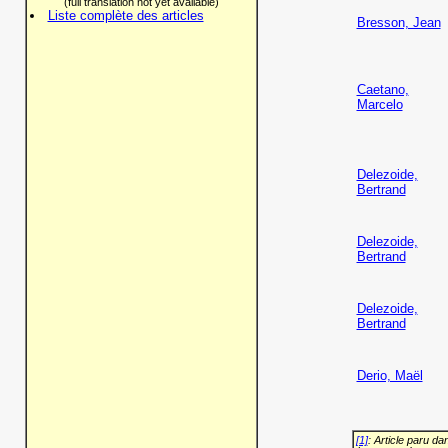
(full translation not yet available)
Liste complète des articles
Bresson, Jean
Caetano,
Marcelo
Delezoide,
Bertrand
Delezoide,
Bertrand
Delezoide,
Bertrand
Derio, Maël
[1]
: Article paru d