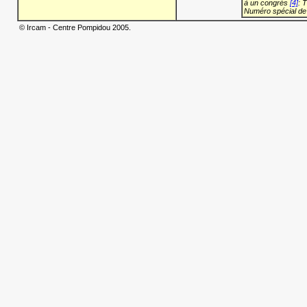
à un congrès
[4]
: 
Numéro spécial de
© Ircam - Centre Pompidou 2005.