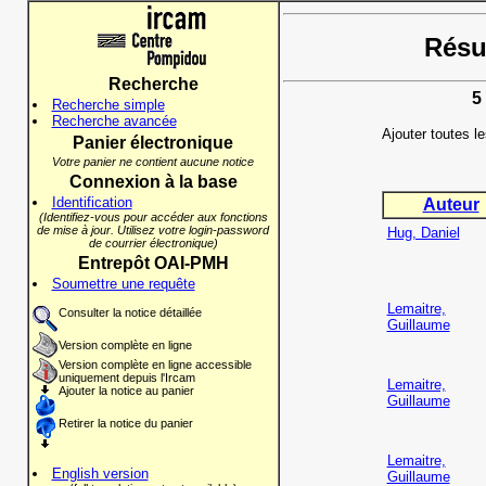
Résul
Recherche
5
Recherche simple
Recherche avancée
Ajouter toutes l
Panier électronique
Votre panier ne contient aucune notice
Connexion à la base
Identification
Auteur
(Identifiez-vous pour accéder aux fonctions
de mise à jour. Utilisez votre login-password
Hug, Daniel
de courrier électronique)
Entrepôt OAI-PMH
Soumettre une requête
Lemaitre,
Consulter la notice détaillée
Guillaume
Version complète en ligne
Version complète en ligne accessible
uniquement depuis l'Ircam
Lemaitre,
Ajouter la notice au panier
Guillaume
Retirer la notice du panier
Lemaitre,
English version
Guillaume