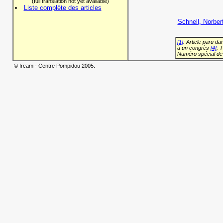
(full translation not yet available)
Liste complète des articles
Schnell, Norber
[1]
: Article paru d
à un congrès
[4]
: 
Numéro spécial de
© Ircam - Centre Pompidou 2005.