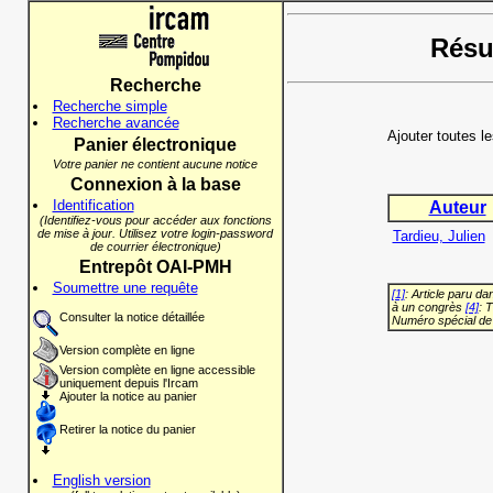
Résul
Recherche
Recherche simple
Recherche avancée
Ajouter toutes l
Panier électronique
Votre panier ne contient aucune notice
Connexion à la base
Identification
Auteur
(Identifiez-vous pour accéder aux fonctions
de mise à jour. Utilisez votre login-password
Tardieu, Julien
de courrier électronique)
Entrepôt OAI-PMH
Soumettre une requête
[1]
: Article paru d
à un congrès
[4]
: 
Consulter la notice détaillée
Numéro spécial de
Version complète en ligne
Version complète en ligne accessible
uniquement depuis l'Ircam
Ajouter la notice au panier
Retirer la notice du panier
English version