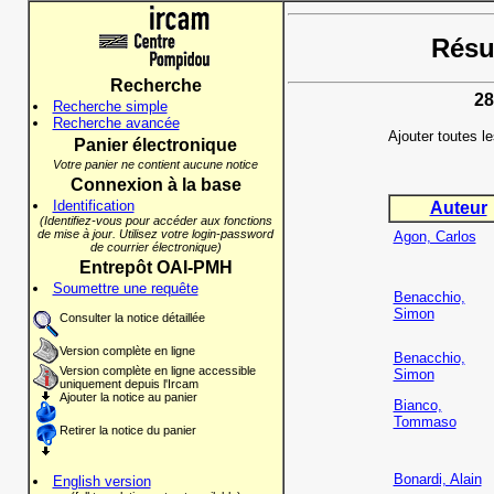
Résul
Recherche
28
Recherche simple
Recherche avancée
Ajouter toutes l
Panier électronique
Votre panier ne contient aucune notice
Connexion à la base
Identification
Auteur
(Identifiez-vous pour accéder aux fonctions
de mise à jour. Utilisez votre login-password
Agon, Carlos
de courrier électronique)
Entrepôt OAI-PMH
Soumettre une requête
Benacchio,
Simon
Consulter la notice détaillée
Version complète en ligne
Benacchio,
Version complète en ligne accessible
Simon
uniquement depuis l'Ircam
Ajouter la notice au panier
Bianco,
Tommaso
Retirer la notice du panier
Bonardi, Alain
English version