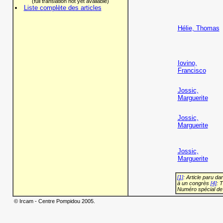
(full translation not yet available)
Liste complète des articles
Hélie, Thomas
Iovino,
Francisco
Jossic,
Marguerite
Jossic,
Marguerite
Jossic,
Marguerite
[1]
: Article paru d
à un congrès
[4]
: 
Numéro spécial de
© Ircam - Centre Pompidou 2005.