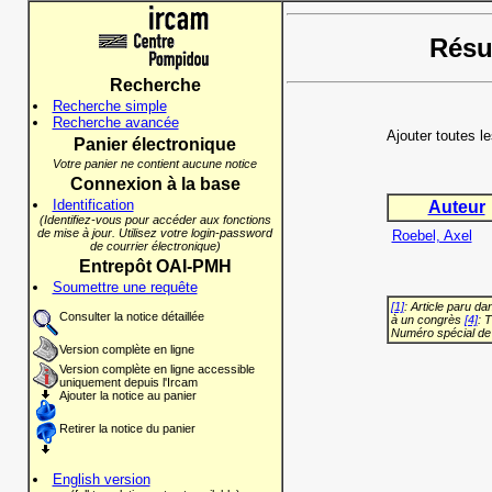
Résul
Recherche
Recherche simple
Recherche avancée
Ajouter toutes l
Panier électronique
Votre panier ne contient aucune notice
Connexion à la base
Identification
Auteur
(Identifiez-vous pour accéder aux fonctions
de mise à jour. Utilisez votre login-password
Roebel, Axel
de courrier électronique)
Entrepôt OAI-PMH
Soumettre une requête
[1]
: Article paru d
Consulter la notice détaillée
à un congrès
[4]
: 
Numéro spécial de
Version complète en ligne
Version complète en ligne accessible
uniquement depuis l'Ircam
Ajouter la notice au panier
Retirer la notice du panier
English version