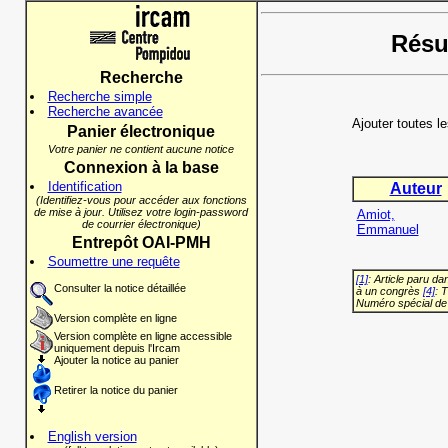
Résul
Recherche
Recherche simple
Recherche avancée
Ajouter toutes l
Panier électronique
Votre panier ne contient aucune notice
Connexion à la base
Identification
Auteur
(Identifiez-vous pour accéder aux fonctions
de mise à jour. Utilisez votre login-password
Amiot,
de courrier électronique)
Emmanuel
Entrepôt OAI-PMH
Soumettre une requête
[1]
: Article paru d
Consulter la notice détaillée
à un congrès
[4]
: 
Numéro spécial de
Version complète en ligne
Version complète en ligne accessible
uniquement depuis l'Ircam
Ajouter la notice au panier
Retirer la notice du panier
English version