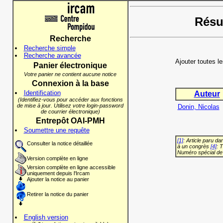
Résul
Recherche
Recherche simple
Recherche avancée
Ajouter toutes l
Panier électronique
Votre panier ne contient aucune notice
Connexion à la base
Identification
Auteur
(Identifiez-vous pour accéder aux fonctions
de mise à jour. Utilisez votre login-password
Donin, Nicolas
de courrier électronique)
Entrepôt OAI-PMH
Soumettre une requête
[1]
: Article paru d
Consulter la notice détaillée
à un congrès
[4]
: 
Numéro spécial de
Version complète en ligne
Version complète en ligne accessible
uniquement depuis l'Ircam
Ajouter la notice au panier
Retirer la notice du panier
English version