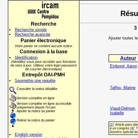
Résul
Recherche
3
Recherche simple
Recherche avancée
Ajouter toutes l
Panier électronique
Votre panier ne contient aucune notice
Connexion à la base
Identification
Auteur
(Identifiez-vous pour accéder aux fonctions
de mise à jour. Utilisez votre login-password
Einbond, Aaron
de courrier électronique)
Entrepôt OAI-PMH
Soumettre une requête
Taffou, Marine
Consulter la notice détaillée
Version complète en ligne
Version complète en ligne accessible
uniquement depuis l'Ircam
Viaud-Delmon,
Ajouter la notice au panier
Isabelle
Retirer la notice du panier
[1]
: Article paru d
à un congrès
[4]
: 
Numéro spécial de
English version