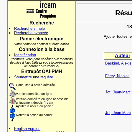
Résul
Recherche
18
Recherche simple
Recherche avancée
Ajouter toutes l
Panier électronique
Votre panier ne contient aucune notice
Connexion à la base
Identification
Auteur
(Identifiez-vous pour accéder aux fonctions
de mise à jour. Utilisez votre login-password
Baskind, Alexis
de courrier électronique)
Entrepôt OAI-PMH
Férey, Nicolas
Soumettre une requête
Consulter la notice détaillée
Jot, Jean-Marc
Version complète en ligne
Version complète en ligne accessible
uniquement depuis l'Ircam
Ajouter la notice au panier
Jot, Jean-Marc
Retirer la notice du panier
English version