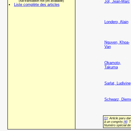
(full translation not yet available)
Jot, Jean-Marc
Liste complète des articles
Londero, Alain
Nguyen, Khoa-
Van
Okamoto,
Takuma
Sarlat, Ludivine
Schwarz, Diem
[1]
: Article paru d
à un congrès
[4]
: 
Numéro spécial de