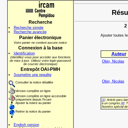
Résul
Recherche
2
Recherche simple
Recherche avancée
Ajouter toutes l
Panier électronique
Votre panier ne contient aucune notice
Connexion à la base
Identification
Auteur
(Identifiez-vous pour accéder aux fonctions
de mise à jour. Utilisez votre login-password
Obin, Nicolas
de courrier électronique)
Entrepôt OAI-PMH
Soumettre une requête
Obin, Nicolas
Consulter la notice détaillée
Version complète en ligne
Version complète en ligne accessible
uniquement depuis l'Ircam
[1]
: Article paru d
Ajouter la notice au panier
à un congrès
[4]
: 
Numéro spécial de
Retirer la notice du panier
English version