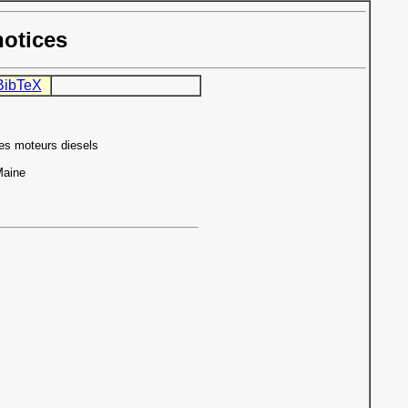
notices
BibTeX
es moteurs diesels
Maine