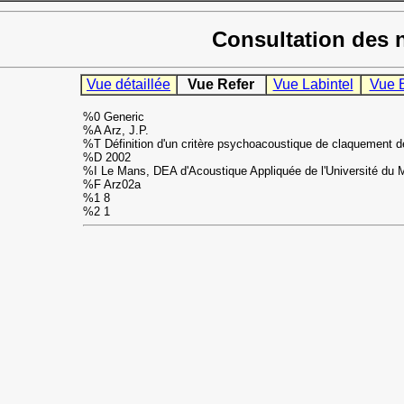
Consultation des 
Vue détaillée
Vue Refer
Vue Labintel
Vue 
%0 Generic
%A Arz, J.P.
%T Définition d'un critère psychoacoustique de claquement d
%D 2002
%I Le Mans, DEA d'Acoustique Appliquée de l'Université du 
%F Arz02a
%1 8
%2 1