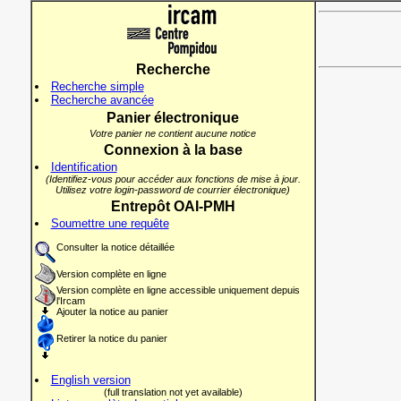
Recherche
Recherche simple
Recherche avancée
Panier électronique
Votre panier ne contient aucune notice
Connexion à la base
Identification
(Identifiez-vous pour accéder aux fonctions de mise à jour.
Utilisez votre login-password de courrier électronique)
Entrepôt OAI-PMH
Soumettre une requête
Consulter la notice détaillée
Version complète en ligne
Version complète en ligne accessible uniquement depuis
l'Ircam
Ajouter la notice au panier
Retirer la notice du panier
English version
(full translation not yet available)