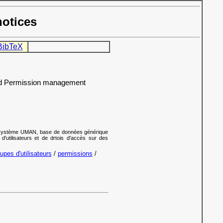
notices
BibTeX
d Permission management
s-système UMAN, base de données générique
 d'utilisateurs et de drtois d'accès sur des
upes d'utilisateurs
/
permissions
/