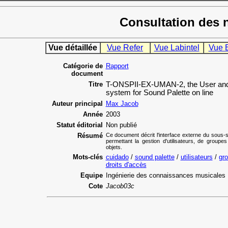
Consultation des 
Vue détaillée
Vue Refer
Vue Labintel
Vue 
Catégorie de
Rapport
document
Titre
T-ONSPII-EX-UMAN-2, the User an
system for Sound Palette on line
Auteur principal
Max Jacob
Année
2003
Statut éditorial
Non publié
Résumé
Ce document décrit l'interface externe du sou
permettant la gestion d'utilisateurs, de groupes
objets.
Mots-clés
cuidado
/
sound palette
/
utilisateurs
/
gro
droits d'accès
Equipe
Ingénierie des connaissances musicales
Cote
Jacob03c