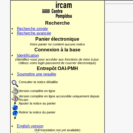
Recherche
Recherche simple
Recherche avancée
Panier électronique
Votre panier ne contient aucune notice
Connexion à la base
Identification
(Identifiez-vous pour accéder aux fonctions de mise à jour.
Utilisez votre login-password de courrier électronique)
Entrepôt OAI-PMH
Soumettre une requête
Consulter la notice détaillée
Version complète en ligne
Version complète en ligne accessible uniquement depuis
l'Ircam
Ajouter la notice au panier
Retirer la notice du panier
English version
(full translation not yet available)