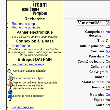
Recherche
Vue détaillée
V
Recherche simple
Recherche avancée
Catégorie de
Ar
Panier électronique
document
Votre panier ne contient aucune notice
Titre
Co
Connexion à la base
Identification
Auteur principal
Ja
(Identifiez-vous pour accéder aux fonctions
Co-auteur
Ma
de mise à jour. Utilisez votre login-password
de courrier électronique)
Paru dans
Co
Entrepôt OAI-PMH
Comité de lecture
Ou
Soumettre une requête
Collation
p.
Consulter la notice détaillée
Copyright
MI
Année
19
Version complète en ligne
Statut éditorial
Pu
Version complète en ligne accessible
uniquement depuis l'Ircam
Résumé
Thi
Ajouter la notice au panier
syn
Mots-clés
Co
Retirer la notice du panier
Equipe
Au
Cotes
La
English version