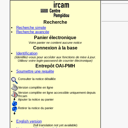
Recherche
Recherche simple
Recherche avancée
Panier électronique
Votre panier ne contient aucune notice
Connexion à la base
Identification
(Identifiez-vous pour accéder aux fonctions de mise à jour.
Utilisez votre login-password de courrier électronique)
Entrepôt OAI-PMH
Soumettre une requête
Consulter la notice détaillée
Version complète en ligne
Version complète en ligne accessible uniquement depuis
l'Ircam
Ajouter la notice au panier
Retirer la notice du panier
English version
(full translation not yet available)