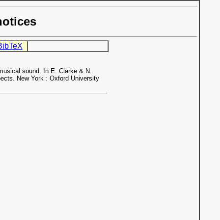
notices
BibTeX
usical sound. In E. Clarke & N.
ects. New York : Oxford University