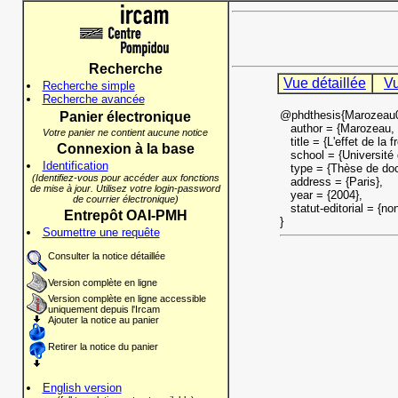
Recherche
Vue détaillée
Vu
Recherche simple
Recherche avancée
@phdthesis{Marozeau
Panier électronique
author = {Marozeau, 
Votre panier ne contient aucune notice
title = {L'effet de la 
Connexion à la base
school = {Université d
Identification
type = {Thèse de doct
(Identifiez-vous pour accéder aux fonctions
address = {Paris},
de mise à jour. Utilisez votre login-password
year = {2004},
de courrier électronique)
statut-editorial = {non
Entrepôt OAI-PMH
}
Soumettre une requête
Consulter la notice détaillée
Version complète en ligne
Version complète en ligne accessible
uniquement depuis l'Ircam
Ajouter la notice au panier
Retirer la notice du panier
English version