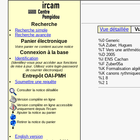
Recherche
Vue détaillée
Vu
Recherche simple
Recherche avancée
%0 Generic
Panier électronique
%A Zuber, Hugues
Votre panier ne contient aucune notice
%T Vers une arithméti
Connexion à la base
%D 2005
Identification
%I ENS Cachan
(Identifiez-vous pour accéder aux fonctions
%F Zuber05a
de mise à jour. Utilisez votre login-password
%K Formalisation algé
de courrier électronique)
%K canons rythmique
Entrepôt OAI-PMH
%1 8
Soumettre une requête
%2 1
Consulter la notice détaillée
Version complète en ligne
Version complète en ligne accessible
uniquement depuis l'Ircam
Ajouter la notice au panier
Retirer la notice du panier
English version