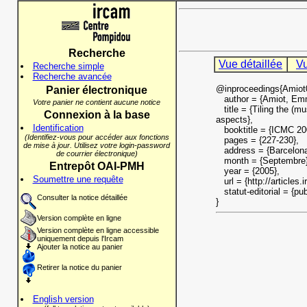
Recherche
Vue détaillée
Vu
Recherche simple
Recherche avancée
@inproceedings{Amiot
Panier électronique
author = {Amiot, Emma
Votre panier ne contient aucune notice
title = {Tiling the (mu
Connexion à la base
aspects},
Identification
booktitle = {ICMC 20
(Identifiez-vous pour accéder aux fonctions
pages = {227-230},
de mise à jour. Utilisez votre login-password
address = {Barcelona
de courrier électronique)
month = {Septembre}
Entrepôt OAI-PMH
year = {2005},
Soumettre une requête
url = {http://articles.
statut-editorial = {pub
Consulter la notice détaillée
}
Version complète en ligne
Version complète en ligne accessible
uniquement depuis l'Ircam
Ajouter la notice au panier
Retirer la notice du panier
English version