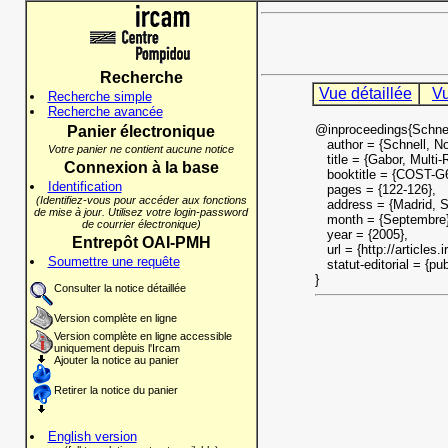
Recherche
Vue détaillée
Vu
Recherche simple
Recherche avancée
@inproceedings{Schne
Panier électronique
author = {Schnell, No
Votre panier ne contient aucune notice
title = {Gabor, Multi-
Connexion à la base
booktitle = {COST-G6 
Identification
pages = {122-126},
(Identifiez-vous pour accéder aux fonctions
address = {Madrid, S
de mise à jour. Utilisez votre login-password
month = {Septembre}
de courrier électronique)
year = {2005},
Entrepôt OAI-PMH
url = {http://articles.
Soumettre une requête
statut-editorial = {pub
}
Consulter la notice détaillée
Version complète en ligne
Version complète en ligne accessible
uniquement depuis l'Ircam
Ajouter la notice au panier
Retirer la notice du panier
English version