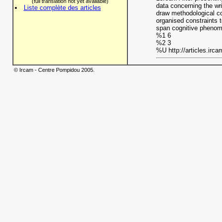
(full translation not yet available)
data concerning the wri
Liste complète des articles
draw methodological con
organised constraints t
span cognitive pheno
%1 6
%2 3
%U http://articles.irca
© Ircam - Centre Pompidou 2005.