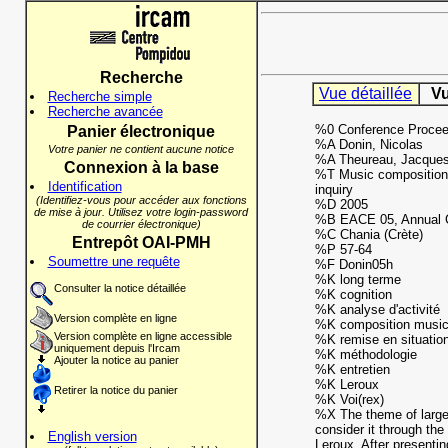
Recherche
Vue détaillée
Vu
Recherche simple
Recherche avancée
%0 Conference Procee
Panier électronique
%A Donin, Nicolas
Votre panier ne contient aucune notice
%A Theureau, Jacque
Connexion à la base
%T Music composition in
Identification
inquiry
(Identifiez-vous pour accéder aux fonctions
%D 2005
de mise à jour. Utilisez votre login-password
%B EACE 05, Annual Co
de courrier électronique)
%C Chania (Crète)
Entrepôt OAI-PMH
%P 57-64
Soumettre une requête
%F Donin05h
%K long terme
Consulter la notice détaillée
%K cognition
%K analyse d'activité
Version complète en ligne
%K composition music
Version complète en ligne accessible
%K remise en situatio
uniquement depuis l'Ircam
%K méthodologie
Ajouter la notice au panier
%K entretien
%K Leroux
Retirer la notice du panier
%K Voi(rex)
%X The theme of large 
consider it through the
English version
Leroux. After presentin