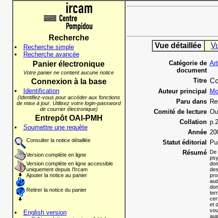
Recherche
Vue détaillée
V
Recherche simple
Recherche avancée
Catégorie de
Ar
Panier électronique
document
Votre panier ne contient aucune notice
Titre
Co
Connexion à la base
Identification
Auteur principal
Mo
(Identifiez-vous pour accéder aux fonctions
Paru dans
Re
de mise à jour. Utilisez votre login-password
de courrier électronique)
Comité de lecture
Ou
Entrepôt OAI-PMH
Collation
p.
Soumettre une requête
Année
20
Consulter la notice détaillée
Statut éditorial
Pu
Résumé
De
Version complète en ligne
psy
Version complète en ligne accessible
dom
uniquement depuis l'Ircam
des
Ajouter la notice au panier
pro
aud
don
Retirer la notice du panier
ter
cer
et 
vou
English version
auj