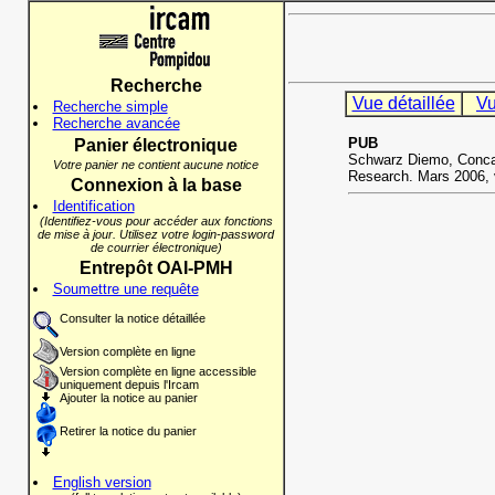
Recherche
Vue détaillée
Vu
Recherche simple
Recherche avancée
PUB
Panier électronique
Schwarz Diemo, Concat
Votre panier ne contient aucune notice
Research. Mars 2006, v
Connexion à la base
Identification
(Identifiez-vous pour accéder aux fonctions
de mise à jour. Utilisez votre login-password
de courrier électronique)
Entrepôt OAI-PMH
Soumettre une requête
Consulter la notice détaillée
Version complète en ligne
Version complète en ligne accessible
uniquement depuis l'Ircam
Ajouter la notice au panier
Retirer la notice du panier
English version