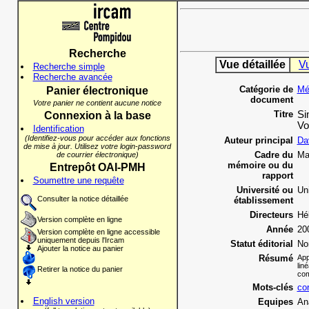
Recherche
Vue détaillée
V
Recherche simple
Recherche avancée
Catégorie de
Mé
Panier électronique
document
Votre panier ne contient aucune notice
Titre
Si
Connexion à la base
Vo
Identification
(Identifiez-vous pour accéder aux fonctions
Auteur principal
Da
de mise à jour. Utilisez votre login-password
Cadre du
Ma
de courrier électronique)
mémoire ou du
Entrepôt OAI-PMH
rapport
Soumettre une requête
Université ou
Uni
Consulter la notice détaillée
établissement
Directeurs
Hé
Version complète en ligne
Année
20
Version complète en ligne accessible
uniquement depuis l'Ircam
Statut éditorial
No
Ajouter la notice au panier
Résumé
App
lin
Retirer la notice du panier
com
Mots-clés
cor
English version
Equipes
An