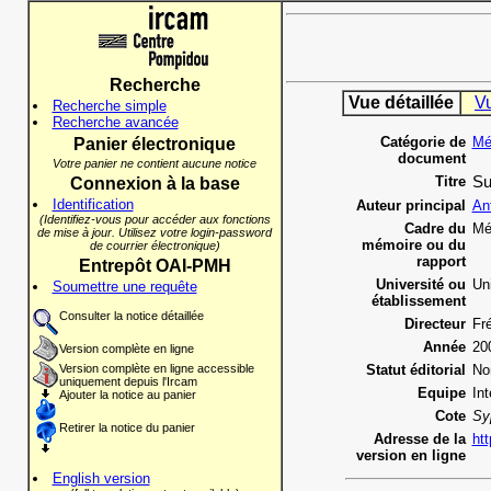
Recherche
Vue détaillée
V
Recherche simple
Recherche avancée
Catégorie de
Mé
Panier électronique
document
Votre panier ne contient aucune notice
Titre
Su
Connexion à la base
Identification
Auteur principal
An
(Identifiez-vous pour accéder aux fonctions
Cadre du
Mé
de mise à jour. Utilisez votre login-password
mémoire ou du
de courrier électronique)
rapport
Entrepôt OAI-PMH
Université ou
Uni
Soumettre une requête
établissement
Consulter la notice détaillée
Directeur
Fr
Année
20
Version complète en ligne
Version complète en ligne accessible
Statut éditorial
No
uniquement depuis l'Ircam
Equipe
In
Ajouter la notice au panier
Cote
Sy
Retirer la notice du panier
Adresse de la
htt
version en ligne
English version