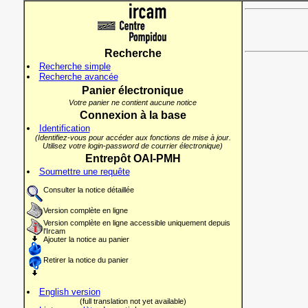
Recherche
Recherche simple
Recherche avancée
Panier électronique
Votre panier ne contient aucune notice
Connexion à la base
Identification
(Identifiez-vous pour accéder aux fonctions de mise à jour.
Utilisez votre login-password de courrier électronique)
Entrepôt OAI-PMH
Soumettre une requête
Consulter la notice détaillée
Version complète en ligne
Version complète en ligne accessible uniquement depuis
l'Ircam
Ajouter la notice au panier
Retirer la notice du panier
English version
(full translation not yet available)