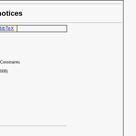
notices
BibTeX
Constraints
008)