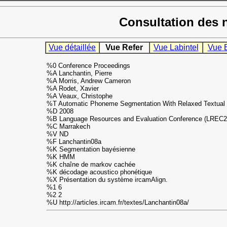
Consultation des 
Vue détaillée
Vue Refer
Vue Labintel
Vue 
%0 Conference Proceedings
%A Lanchantin, Pierre
%A Morris, Andrew Cameron
%A Rodet, Xavier
%A Veaux, Christophe
%T Automatic Phoneme Segmentation With Relaxed Textual 
%D 2008
%B Language Resources and Evaluation Conference (LREC2
%C Marrakech
%V ND
%F Lanchantin08a
%K Segmentation bayésienne
%K HMM
%K chaîne de markov cachée
%K décodage acoustico phonétique
%X Présentation du système ircamAlign.
%1 6
%2 2
%U http://articles.ircam.fr/textes/Lanchantin08a/