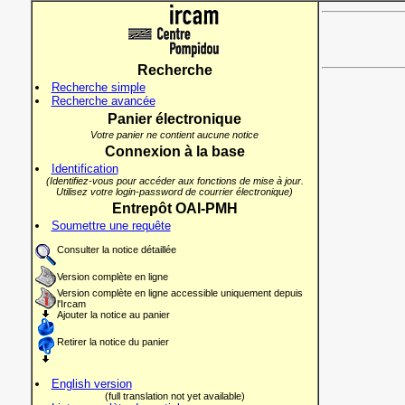
Recherche
Recherche simple
Recherche avancée
Panier électronique
Votre panier ne contient aucune notice
Connexion à la base
Identification
(Identifiez-vous pour accéder aux fonctions de mise à jour.
Utilisez votre login-password de courrier électronique)
Entrepôt OAI-PMH
Soumettre une requête
Consulter la notice détaillée
Version complète en ligne
Version complète en ligne accessible uniquement depuis
l'Ircam
Ajouter la notice au panier
Retirer la notice du panier
English version
(full translation not yet available)