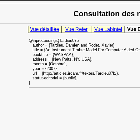
Consultation des 
Vue détaillée
Vue Refer
Vue Labintel
Vue 
@inproceedings{Tardieu07b
author = {Tardieu, Damien and Rodet, Xavier},
title = {An Instrument Timbre Model For Computer Aided Orc
booktitle = {WASPAA},
address = {New Paltz, NY, USA},
month = {Octobre},
year = {2007},
url = {http://articles.ircam.fr/textes/Tardieu07b/},
statut-editorial = {publié},
}