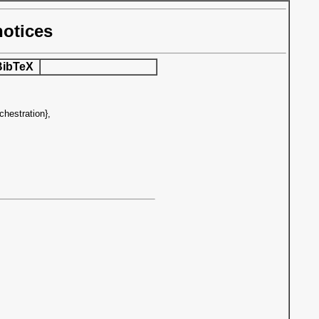
notices
BibTeX
hestration},