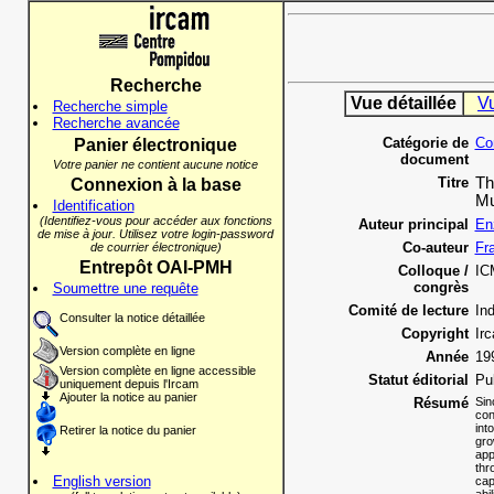
Recherche
Vue détaillée
V
Recherche simple
Recherche avancée
Catégorie de
Co
Panier électronique
document
Votre panier ne contient aucune notice
Titre
Th
Connexion à la base
Mu
Identification
(Identifiez-vous pour accéder aux fonctions
Auteur principal
En
de mise à jour. Utilisez votre login-password
Co-auteur
Fr
de courrier électronique)
Entrepôt OAI-PMH
Colloque /
IC
congrès
Soumettre une requête
Comité de lecture
In
Consulter la notice détaillée
Copyright
Ir
Version complète en ligne
Année
19
Version complète en ligne accessible
Statut éditorial
Pu
uniquement depuis l'Ircam
Ajouter la notice au panier
Résumé
Sin
con
int
Retirer la notice du panier
gro
app
thr
English version
cap