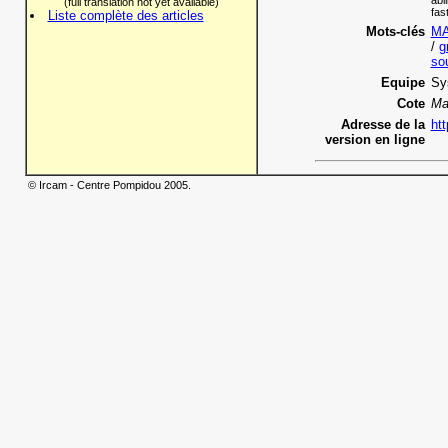
abi
(full translation not yet available)
fas
Liste complète des articles
Mots-clés
MA
/
g
so
Equipe
Sy
Cote
Ma
Adresse de la
htt
version en ligne
© Ircam - Centre Pompidou 2005.