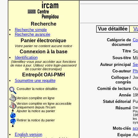
Recherche
Vue détaillée
V
Recherche simple
Recherche avancée
Catégorie de
Co
Panier électronique
document
Votre panier ne contient aucune notice
Titre
Su
Connexion à la base
Identification
Sous-titre
Mi
(Identifiez-vous pour accéder aux fonctions
Auteur principal
Se
de mise à jour. Utilisez votre login-password
de courrier électronique)
Co-auteur
Ph
Entrepôt OAI-PMH
Colloque /
Jo
Soumettre une requête
congrès
Comité de lecture
Ou
Consulter la notice détaillée
Année
19
Version complète en ligne
Statut éditorial
Pu
Version complète en ligne accessible
uniquement depuis l'Ircam
Résumé
Dan
Ajouter la notice au panier
Pou
198
les
Retirer la notice du panier
sys
Mots-clés
sco
English version
Equipe
Au