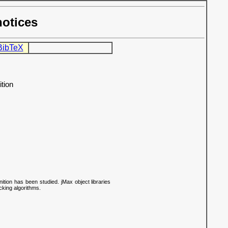
notices
BibTeX
tion
ition has been studied. jMax object libraries
king algorithms.