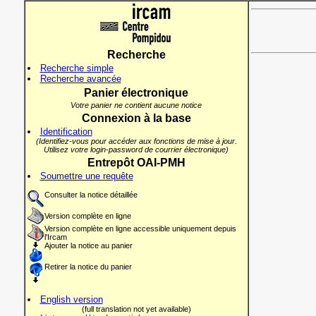
Recherche
Recherche simple
Recherche avancée
Panier électronique
Votre panier ne contient aucune notice
Connexion à la base
Identification
(Identifiez-vous pour accéder aux fonctions de mise à jour.
Utilisez votre login-password de courrier électronique)
Entrepôt OAI-PMH
Soumettre une requête
Consulter la notice détaillée
Version complète en ligne
Version complète en ligne accessible uniquement depuis
l'Ircam
Ajouter la notice au panier
Retirer la notice du panier
English version
(full translation not yet available)