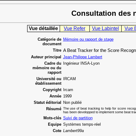
Consultation des 
Vue détaillée
Vue Refer
Vue Labintel
Vue 
Catégorie de
Mémoire ou rapport de stage
document
Titre
A Beat Tracker for the Score Recogni
Auteur principal
Jean-Philippe Lambert
Cadre du
Ingénieur INSA-Lyon
mémoire ou du
rapport
Université ou
IRCAM
établissement
Copyright
Ircam
Année
1999
Statut éditorial
Non publié
Résumé
The use of beat tracking to help for score recogn
has been developped to implement some beat trac
Mots-clés
Suivi de partition
Equipe
Systèmes temps-réel
Cote
Lambert99a