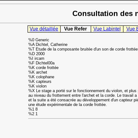
Consultation des 
Vue détaillée
Vue Refer
Vue Labintel
Vue 
%0 Generic
%A Dichtel, Catherine
%T Etude de la composante bruitée d'un son de corde frottée
%D 2000
%I ircam
%F Dichtel00a
%K corde frottée
%K archet
%K colophane
%K capteurs
%K violon
%X Le stage a porté sur le fonctionnement du violon, et plus 
au niveau du frottement entre l'archet et la corde. Le travail 
et la suite a été consacrée au développement d'un capteur p
une étude expérimentale de la corde frottée.
%1 8
%2 1