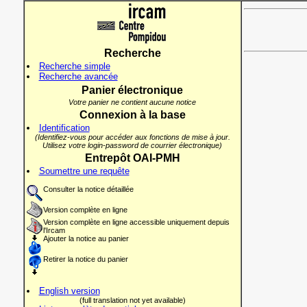
Recherche
Recherche simple
Recherche avancée
Panier électronique
Votre panier ne contient aucune notice
Connexion à la base
Identification
(Identifiez-vous pour accéder aux fonctions de mise à jour.
Utilisez votre login-password de courrier électronique)
Entrepôt OAI-PMH
Soumettre une requête
Consulter la notice détaillée
Version complète en ligne
Version complète en ligne accessible uniquement depuis
l'Ircam
Ajouter la notice au panier
Retirer la notice du panier
English version
(full translation not yet available)