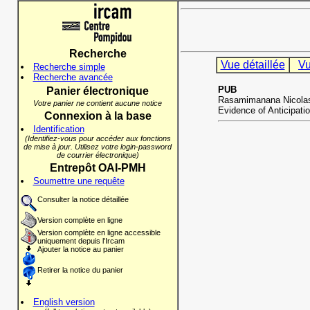
Recherche
Vue détaillée
Vu
Recherche simple
Recherche avancée
PUB
Panier électronique
Rasamimanana Nicolas,
Votre panier ne contient aucune notice
Evidence of Anticipati
Connexion à la base
Identification
(Identifiez-vous pour accéder aux fonctions
de mise à jour. Utilisez votre login-password
de courrier électronique)
Entrepôt OAI-PMH
Soumettre une requête
Consulter la notice détaillée
Version complète en ligne
Version complète en ligne accessible
uniquement depuis l'Ircam
Ajouter la notice au panier
Retirer la notice du panier
English version