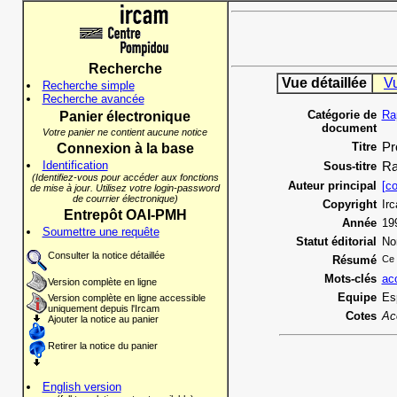
Recherche
Vue détaillée
V
Recherche simple
Recherche avancée
Catégorie de
Ra
Panier électronique
document
Votre panier ne contient aucune notice
Titre
Pr
Connexion à la base
Identification
Sous-titre
Ra
(Identifiez-vous pour accéder aux fonctions
Auteur principal
[co
de mise à jour. Utilisez votre login-password
de courrier électronique)
Copyright
Ir
Entrepôt OAI-PMH
Année
19
Soumettre une requête
Statut éditorial
No
Consulter la notice détaillée
Résumé
Ce 
Mots-clés
ac
Version complète en ligne
Equipe
Es
Version complète en ligne accessible
uniquement depuis l'Ircam
Cotes
Ac
Ajouter la notice au panier
Retirer la notice du panier
English version