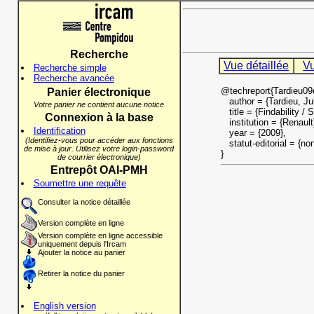
Recherche
Vue détaillée
Vu
Recherche simple
Recherche avancée
@techreport{Tardieu09
Panier électronique
author = {Tardieu, Jul
Votre panier ne contient aucune notice
title = {Findability / 
Connexion à la base
institution = {Renault
Identification
year = {2009},
(Identifiez-vous pour accéder aux fonctions
statut-editorial = {non
de mise à jour. Utilisez votre login-password
}
de courrier électronique)
Entrepôt OAI-PMH
Soumettre une requête
Consulter la notice détaillée
Version complète en ligne
Version complète en ligne accessible
uniquement depuis l'Ircam
Ajouter la notice au panier
Retirer la notice du panier
English version