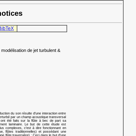
notices
BibTeX
 modélisation de jet turbulent &
duction du son résulte d'une interaction entre
 perturbé par un champ acoustique transversal
nt été faits sur la flûte à bec de part sa
ment laminaire. Le but de cette étude est
plus complexes, c'est à dire fonctionnant en
ue, flûtes traditionnelles) et possédant une
e flûte traversière) ; Ceci dans le but d'une