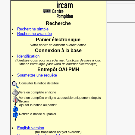
Recherche
Recherche simple
Recherche avancée
Panier électronique
Votre panier ne contient aucune notice
Connexion à la base
Identification
(Identifiez-vous pour accéder aux fonctions de mise à jour.
Utilisez votre login-password de courrier électronique)
Entrepôt OAI-PMH
Soumettre une requête
Consulter la notice détaillée
Version complète en ligne
Version complète en ligne accessible uniquement depuis
l'Ircam
Ajouter la notice au panier
Retirer la notice du panier
English version
(full translation not yet available)