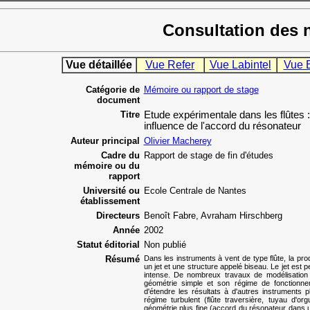
Consultation des 
Vue détaillée
Vue Refer
Vue Labintel
Vue 
Catégorie de
Mémoire ou rapport de stage
document
Titre
Etude expérimentale dans les flûtes :
influence de l'accord du résonateur
Auteur principal
Olivier Macherey
Cadre du
Rapport de stage de fin d'études
mémoire ou du
rapport
Université ou
Ecole Centrale de Nantes
établissement
Directeurs
Benoît Fabre, Avraham Hirschberg
Année
2002
Statut éditorial
Non publié
Résumé
Dans les instruments à vent de type flûte, la pro
un jet et une structure appelé biseau. Le jet est
intense. De nombreux travaux de modélisation o
géométrie simple et son régime de fonctionne
d'étendre les résultats à d'autres instruments 
régime turbulent (flûte traversière, tuyau d'org
géométrie plus fine (accord du résonateur dans un