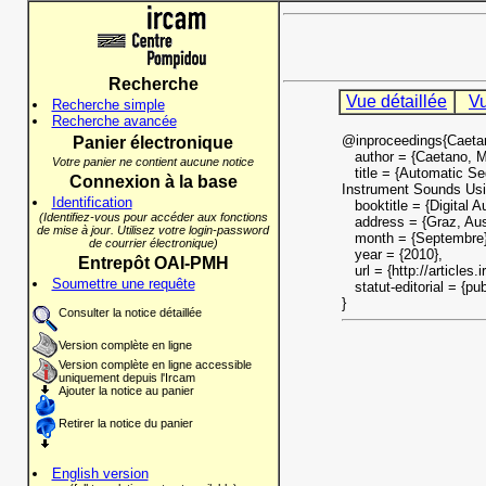
Recherche
Vue détaillée
Vu
Recherche simple
Recherche avancée
@inproceedings{Caeta
Panier électronique
author = {Caetano, Ma
Votre panier ne contient aucune notice
title = {Automatic Seg
Connexion à la base
Instrument Sounds Usi
Identification
booktitle = {Digital Au
(Identifiez-vous pour accéder aux fonctions
address = {Graz, Aust
de mise à jour. Utilisez votre login-password
month = {Septembre}
de courrier électronique)
year = {2010},
Entrepôt OAI-PMH
url = {http://articles.
Soumettre une requête
statut-editorial = {pub
}
Consulter la notice détaillée
Version complète en ligne
Version complète en ligne accessible
uniquement depuis l'Ircam
Ajouter la notice au panier
Retirer la notice du panier
English version