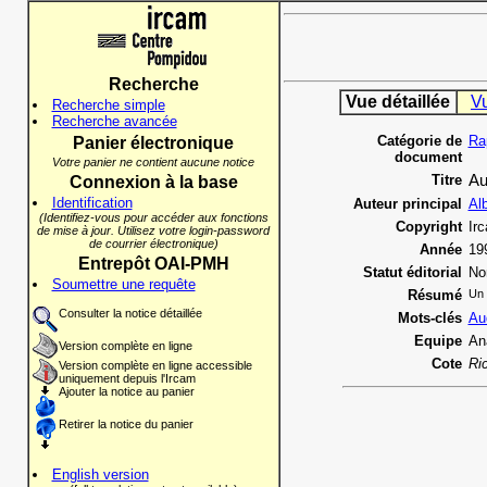
Recherche
Vue détaillée
V
Recherche simple
Recherche avancée
Catégorie de
Ra
Panier électronique
document
Votre panier ne contient aucune notice
Titre
Au
Connexion à la base
Identification
Auteur principal
Alb
(Identifiez-vous pour accéder aux fonctions
Copyright
Ir
de mise à jour. Utilisez votre login-password
de courrier électronique)
Année
19
Entrepôt OAI-PMH
Statut éditorial
No
Soumettre une requête
Résumé
Un 
Consulter la notice détaillée
Mots-clés
Au
Equipe
An
Version complète en ligne
Cote
Ri
Version complète en ligne accessible
uniquement depuis l'Ircam
Ajouter la notice au panier
Retirer la notice du panier
English version