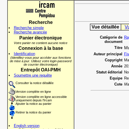
Recherche
Vue détaillée
V
Recherche simple
Recherche avancée
Catégorie de
Ra
Panier électronique
document
Votre panier ne contient aucune notice
Titre
Mu
Connexion à la base
Identification
Auteur principal
Fi
(Identifiez-vous pour accéder aux fonctions
Copyright
Ma
de mise à jour. Utilisez votre login-password
de courrier électronique)
Année
20
Entrepôt OAI-PMH
Statut éditorial
No
Soumettre une requête
Equipe
Re
Consulter la notice détaillée
Cote
Ma
Version complète en ligne
Version complète en ligne accessible
uniquement depuis l'Ircam
Ajouter la notice au panier
Retirer la notice du panier
English version