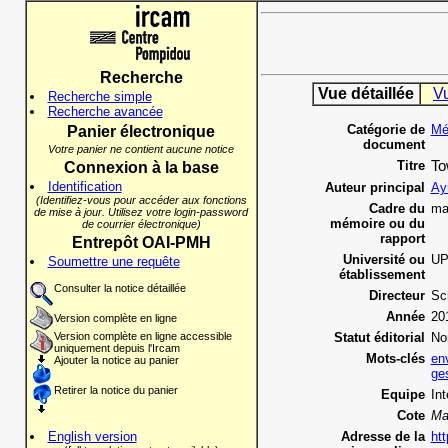
Recherche
Vue détaillée
V
Recherche simple
Recherche avancée
Catégorie de
Mé
Panier électronique
document
Votre panier ne contient aucune notice
Titre
To
Connexion à la base
Identification
Auteur principal
Ay
(Identifiez-vous pour accéder aux fonctions
Cadre du
ma
de mise à jour. Utilisez votre login-password
mémoire ou du
de courrier électronique)
rapport
Entrepôt OAI-PMH
Université ou
U
Soumettre une requête
établissement
Consulter la notice détaillée
Directeur
Sc
Année
20
Version complète en ligne
Version complète en ligne accessible
Statut éditorial
No
uniquement depuis l'Ircam
Mots-clés
en
Ajouter la notice au panier
ges
Retirer la notice du panier
Equipe
In
Cote
Ma
English version
Adresse de la
htt