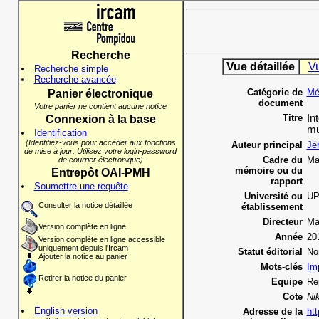
Recherche
Vue détaillée
V
Recherche simple
Recherche avancée
Catégorie de
Mé
Panier électronique
document
Votre panier ne contient aucune notice
Titre
In
Connexion à la base
mu
Identification
(Identifiez-vous pour accéder aux fonctions
Auteur principal
Jé
de mise à jour. Utilisez votre login-password
Cadre du
Ma
de courrier électronique)
mémoire ou du
Entrepôt OAI-PMH
rapport
Soumettre une requête
Université ou
U
Consulter la notice détaillée
établissement
Directeur
Ma
Version complète en ligne
Année
20
Version complète en ligne accessible
uniquement depuis l'Ircam
Statut éditorial
No
Ajouter la notice au panier
Mots-clés
Im
Retirer la notice du panier
Equipe
Re
Cote
Ni
English version
Adresse de la
htt