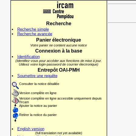
Recherche
Recherche simple
Recherche avancée
Panier électronique
Votre panier ne contient aucune notice
Connexion à la base
Identification
(Identifiez-vous pour accéder aux fonctions de mise à jour.
Utilisez votre login-password de courrier électronique)
Entrepôt OAI-PMH
Soumettre une requête
Consulter la notice détaillée
Version complète en ligne
Version complète en ligne accessible uniquement depuis
l'Ircam
Ajouter la notice au panier
Retirer la notice du panier
English version
(full translation not yet available)