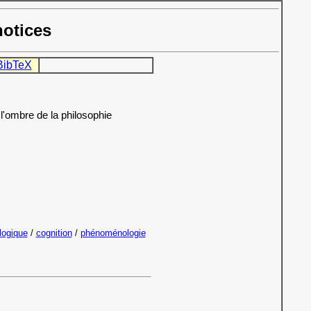
notices
BibTeX
l'ombre de la philosophie
logique
/
cognition
/
phénoménologie