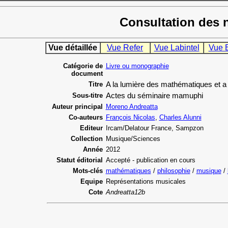
Consultation des 
Vue détaillée
Vue Refer
Vue Labintel
Vue 
Catégorie de
Livre ou monographie
document
Titre
A la lumière des mathématiques et a 
Sous-titre
Actes du séminaire mamuphi
Auteur principal
Moreno Andreatta
Co-auteurs
François Nicolas
,
Charles Alunni
Editeur
Ircam/Delatour France, Sampzon
Collection
Musique/Sciences
Année
2012
Statut éditorial
Accepté - publication en cours
Mots-clés
mathématiques
/
philosophie
/
musique
/
Equipe
Représentations musicales
Cote
Andreatta12b