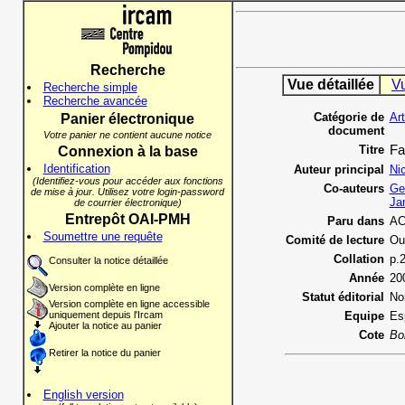
Recherche
Vue détaillée
V
Recherche simple
Recherche avancée
Catégorie de
Ar
Panier électronique
document
Votre panier ne contient aucune notice
Titre
Fa
Connexion à la base
Identification
Auteur principal
Ni
(Identifiez-vous pour accéder aux fonctions
Co-auteurs
Ge
de mise à jour. Utilisez votre login-password
Ja
de courrier électronique)
Entrepôt OAI-PMH
Paru dans
AC
Soumettre une requête
Comité de lecture
Ou
Collation
p.
Consulter la notice détaillée
Année
20
Version complète en ligne
Statut éditorial
No
Version complète en ligne accessible
uniquement depuis l'Ircam
Equipe
Es
Ajouter la notice au panier
Cote
Bo
Retirer la notice du panier
English version