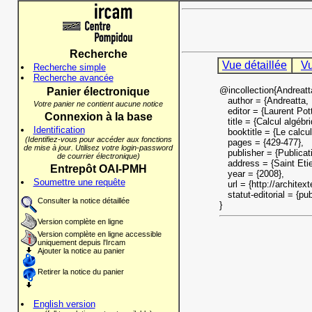
Recherche
Vue détaillée
Vu
Recherche simple
Recherche avancée
@incollection{Andreat
Panier électronique
author = {Andreatta, 
Votre panier ne contient aucune notice
editor = {Laurent Pott
Connexion à la base
title = {Calcul algébri
Identification
booktitle = {Le calcul
(Identifiez-vous pour accéder aux fonctions
pages = {429-477},
de mise à jour. Utilisez votre login-password
publisher = {Publicatio
de courrier électronique)
address = {Saint Etie
Entrepôt OAI-PMH
year = {2008},
Soumettre une requête
url = {http://architext
statut-editorial = {pub
Consulter la notice détaillée
}
Version complète en ligne
Version complète en ligne accessible
uniquement depuis l'Ircam
Ajouter la notice au panier
Retirer la notice du panier
English version