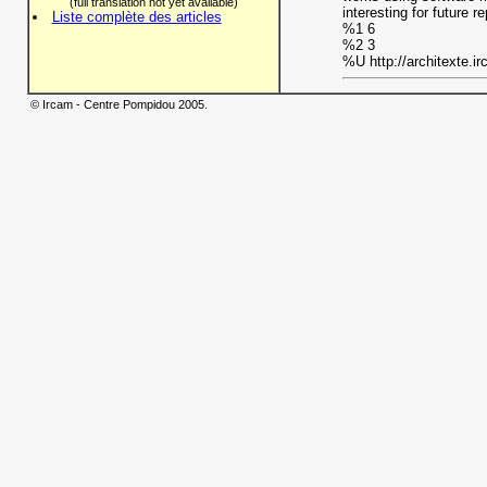
(full translation not yet available)
interesting for future
Liste complète des articles
%1 6
%2 3
%U http://architexte.ir
© Ircam - Centre Pompidou 2005.