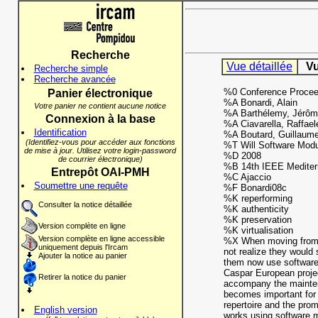
Recherche
Vue détaillée
Vu
Recherche simple
Recherche avancée
%0 Conference Procee
Panier électronique
%A Bonardi, Alain
Votre panier ne contient aucune notice
%A Barthélemy, Jérôm
Connexion à la base
%A Ciavarella, Raffael
Identification
%A Boutard, Guillaum
(Identifiez-vous pour accéder aux fonctions
%T Will Software Modul
de mise à jour. Utilisez votre login-password
%D 2008
de courrier électronique)
%B 14th IEEE Mediter
Entrepôt OAI-PMH
%C Ajaccio
Soumettre une requête
%F Bonardi08c
%K reperforming
Consulter la notice détaillée
%K authenticity
%K preservation
Version complète en ligne
%K virtualisation
Version complète en ligne accessible
%X When moving from ha
uniquement depuis l'Ircam
not realize they would
Ajouter la notice au panier
them now use software 
Caspar European projec
Retirer la notice du panier
accompany the maintena
becomes important for t
repertoire and the promo
English version
works using software m