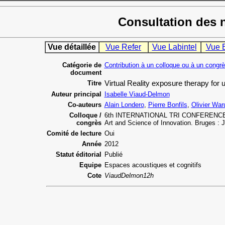
Consultation des 
Vue détaillée
Vue Refer
Vue Labintel
Vue 
Catégorie de
Contribution à un colloque ou à un congr
document
Titre
Virtual Reality exposure therapy for un
Auteur principal
Isabelle Viaud-Delmon
Co-auteurs
Alain Londero
,
Pierre Bonfils
,
Olivier War
Colloque /
6th INTERNATIONAL TRI CONFERENCE O
congrès
Art and Science of Innovation. Bruges : 
Comité de lecture
Oui
Année
2012
Statut éditorial
Publié
Equipe
Espaces acoustiques et cognitifs
Cote
ViaudDelmon12h