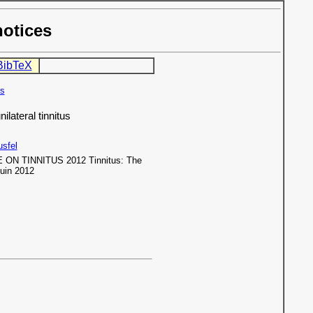
notices
BibTeX
ès
ilateral tinnitus
usfel
N TINNITUS 2012 Tinnitus: The
Juin 2012