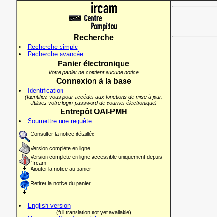
Recherche
Recherche simple
Recherche avancée
Panier électronique
Votre panier ne contient aucune notice
Connexion à la base
Identification
(Identifiez-vous pour accéder aux fonctions de mise à jour.
Utilisez votre login-password de courrier électronique)
Entrepôt OAI-PMH
Soumettre une requête
Consulter la notice détaillée
Version complète en ligne
Version complète en ligne accessible uniquement depuis
l'Ircam
Ajouter la notice au panier
Retirer la notice du panier
English version
(full translation not yet available)